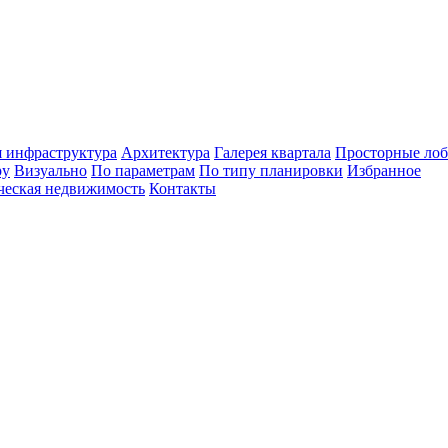
 инфраструктура
Архитектура
Галерея квартала
Просторные ло
ру
Визуально
По параметрам
По типу планировки
Избранное
ческая недвижимость
Контакты