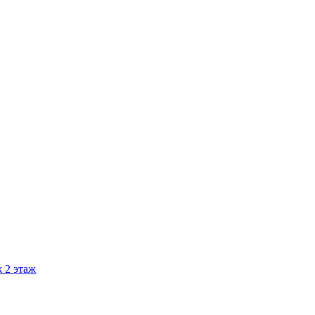
ж
2
этаж