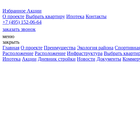
Избранное
Акции
О проекте
Выбрать квартиру
Ипотека
Контакты
+7 (495) 152-06-64
заказать звонок
меню
закрыть
Главная
О проекте
Преимущества
Экология района
Спортивная
Расположение
Расположение
Инфраструктура
Выбрать кварти
Ипотека
Акции
Дневник стройки
Новости
Документы
Коммер