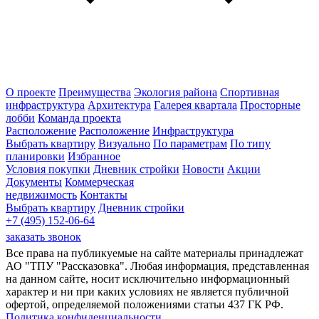
О проекте
Преимущества
Экология района
Спортивная
инфраструктура
Архитектура
Галерея квартала
Просторные
лобби
Команда проекта
Расположение
Расположение
Инфраструктура
Выбрать квартиру
Визуально
По параметрам
По типу
планировки
Избранное
Условия покупки
Дневник стройки
Новости
Акции
Документы
Коммерческая
недвижимость
Контакты
Выбрать квартиру
Дневник стройки
+7 (495) 152-06-64
заказать звонок
Все права на публикуемые на сайте материалы принадлежат
АО "ТПУ "Рассказовка". Любая информация, представленная
на данном сайте, носит исключительно информационный
характер и ни при каких условиях не является публичной
офертой, определяемой положениями статьи 437 ГК РФ.
Политика конфиденциальности