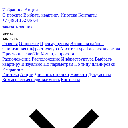
Избранное
Акции
О проекте
Выбрать квартиру
Ипотека
Контакты
+7 (495) 152-06-64
заказать звонок
меню
закрыть
Главная
О проекте
Преимущества
Экология района
Спортивная инфраструктура
Архитектура
Галерея квартала
Просторные лобби
Команда проекта
Расположение
Расположение
Инфраструктура
Выбрать
квартиру
Визуально
По параметрам
По типу планировки
Избранное
Ипотека
Акции
Дневник стройки
Новости
Документы
Коммерческая недвижимость
Контакты