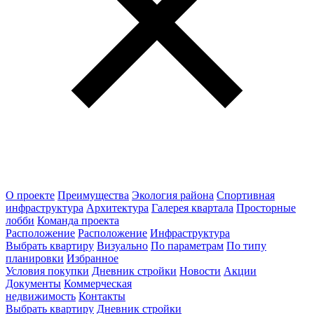
О проекте
Преимущества
Экология района
Спортивная
инфраструктура
Архитектура
Галерея квартала
Просторные
лобби
Команда проекта
Расположение
Расположение
Инфраструктура
Выбрать квартиру
Визуально
По параметрам
По типу
планировки
Избранное
Условия покупки
Дневник стройки
Новости
Акции
Документы
Коммерческая
недвижимость
Контакты
Выбрать квартиру
Дневник стройки