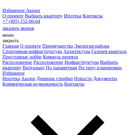
Избранное
Акции
О проекте
Выбрать квартиру
Ипотека
Контакты
+7 (495) 152-06-64
заказать звонок
меню
закрыть
Главная
О проекте
Преимущества
Экология района
Спортивная инфраструктура
Архитектура
Галерея квартала
Просторные лобби
Команда проекта
Расположение
Расположение
Инфраструктура
Выбрать
квартиру
Визуально
По параметрам
По типу планировки
Избранное
Ипотека
Акции
Дневник стройки
Новости
Документы
Коммерческая недвижимость
Контакты