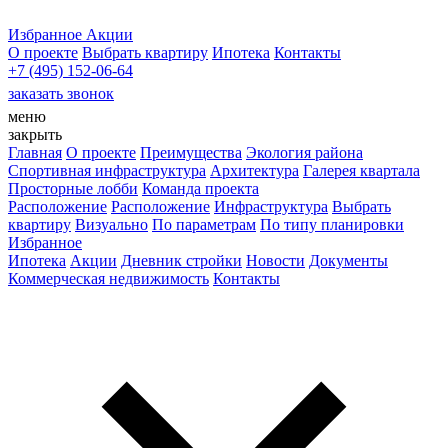
Избранное
Акции
О проекте
Выбрать квартиру
Ипотека
Контакты
+7 (495) 152-06-64
заказать звонок
меню
закрыть
Главная
О проекте
Преимущества
Экология района
Спортивная инфраструктура
Архитектура
Галерея квартала
Просторные лобби
Команда проекта
Расположение
Расположение
Инфраструктура
Выбрать
квартиру
Визуально
По параметрам
По типу планировки
Избранное
Ипотека
Акции
Дневник стройки
Новости
Документы
Коммерческая недвижимость
Контакты