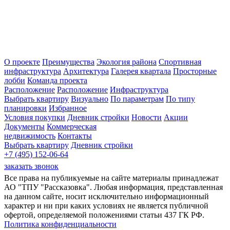
О проекте
Преимущества
Экология района
Спортивная
инфраструктура
Архитектура
Галерея квартала
Просторные
лобби
Команда проекта
Расположение
Расположение
Инфраструктура
Выбрать квартиру
Визуально
По параметрам
По типу
планировки
Избранное
Условия покупки
Дневник стройки
Новости
Акции
Документы
Коммерческая
недвижимость
Контакты
Выбрать квартиру
Дневник стройки
+7 (495) 152-06-64
заказать звонок
Все права на публикуемые на сайте материалы принадлежат
АО "ТПУ "Рассказовка". Любая информация, представленная
на данном сайте, носит исключительно информационный
характер и ни при каких условиях не является публичной
офертой, определяемой положениями статьи 437 ГК РФ.
Политика конфиденциальности