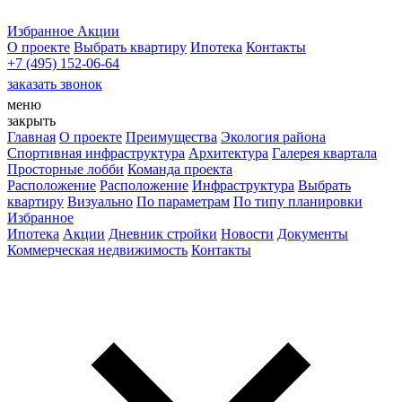
Избранное
Акции
О проекте
Выбрать квартиру
Ипотека
Контакты
+7 (495) 152-06-64
заказать звонок
меню
закрыть
Главная
О проекте
Преимущества
Экология района
Спортивная инфраструктура
Архитектура
Галерея квартала
Просторные лобби
Команда проекта
Расположение
Расположение
Инфраструктура
Выбрать
квартиру
Визуально
По параметрам
По типу планировки
Избранное
Ипотека
Акции
Дневник стройки
Новости
Документы
Коммерческая недвижимость
Контакты