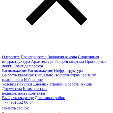
О проекте
Преимущества
Экология района
Спортивная
инфраструктура
Архитектура
Галерея квартала
Просторные
лобби
Команда проекта
Расположение
Расположение
Инфраструктура
Выбрать квартиру
Визуально
По параметрам
По типу
планировки
Избранное
Условия покупки
Дневник стройки
Новости
Акции
Документы
Коммерческая
недвижимость
Контакты
Выбрать квартиру
Дневник стройки
+7 (495) 152-06-64
заказать звонок