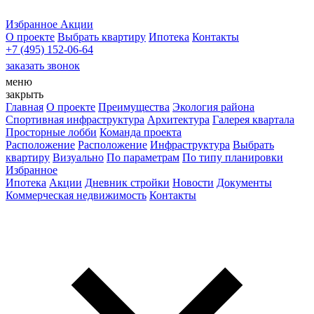
Избранное
Акции
О проекте
Выбрать квартиру
Ипотека
Контакты
+7 (495) 152-06-64
заказать звонок
меню
закрыть
Главная
О проекте
Преимущества
Экология района
Спортивная инфраструктура
Архитектура
Галерея квартала
Просторные лобби
Команда проекта
Расположение
Расположение
Инфраструктура
Выбрать
квартиру
Визуально
По параметрам
По типу планировки
Избранное
Ипотека
Акции
Дневник стройки
Новости
Документы
Коммерческая недвижимость
Контакты