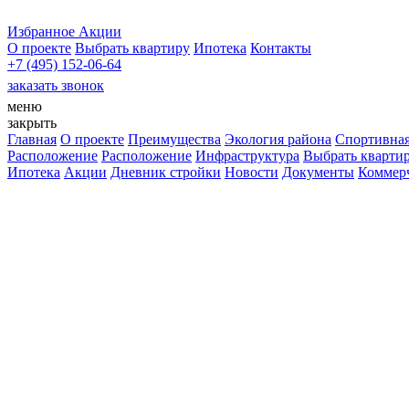
Избранное
Акции
О проекте
Выбрать квартиру
Ипотека
Контакты
+7 (495) 152-06-64
заказать звонок
меню
закрыть
Главная
О проекте
Преимущества
Экология района
Спортивная
Расположение
Расположение
Инфраструктура
Выбрать кварти
Ипотека
Акции
Дневник стройки
Новости
Документы
Коммер