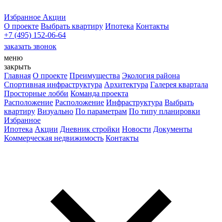
Избранное
Акции
О проекте
Выбрать квартиру
Ипотека
Контакты
+7 (495) 152-06-64
заказать звонок
меню
закрыть
Главная
О проекте
Преимущества
Экология района
Спортивная инфраструктура
Архитектура
Галерея квартала
Просторные лобби
Команда проекта
Расположение
Расположение
Инфраструктура
Выбрать
квартиру
Визуально
По параметрам
По типу планировки
Избранное
Ипотека
Акции
Дневник стройки
Новости
Документы
Коммерческая недвижимость
Контакты