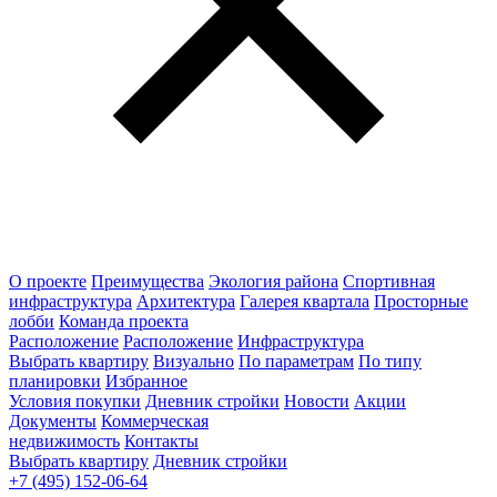
О проекте
Преимущества
Экология района
Спортивная
инфраструктура
Архитектура
Галерея квартала
Просторные
лобби
Команда проекта
Расположение
Расположение
Инфраструктура
Выбрать квартиру
Визуально
По параметрам
По типу
планировки
Избранное
Условия покупки
Дневник стройки
Новости
Акции
Документы
Коммерческая
недвижимость
Контакты
Выбрать квартиру
Дневник стройки
+7 (495) 152-06-64